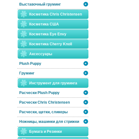
Выставочный груминг
Косметика Chris Christensen
Косметика США
Косметика Eye Envy
Косметика Сherry Knoll
Аксессуары
Plush Puppy
Груминг
Инструмент для груминга
Расчески Plush Puppy
Расчески Сhris Christensen
Расчески, щетки, сликеры
Ножницы, машинки для стрижки
Бумага и Резинки