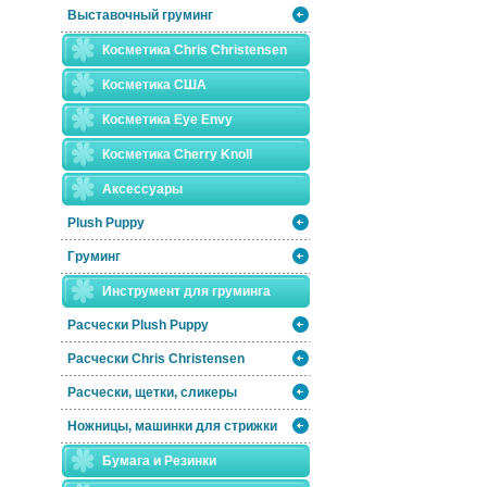
Выставочный груминг
Косметика Chris Christensen
Косметика США
Косметика Eye Envy
Косметика Сherry Knoll
Аксессуары
Plush Puppy
Груминг
Инструмент для груминга
Расчески Plush Puppy
Расчески Сhris Christensen
Расчески, щетки, сликеры
Ножницы, машинки для стрижки
Бумага и Резинки