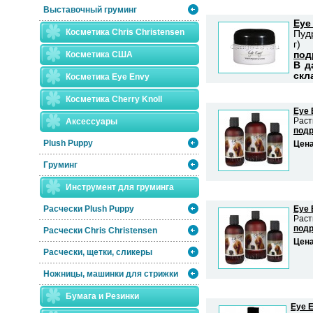
Выставочный груминг
Eye
Косметика Chris Christensen
Пуд
г)
Косметика США
под
В д
скл
Косметика Eye Envy
Косметика Сherry Knoll
Eye 
Раст
Аксессуары
подр
Plush Puppy
Цен
Груминг
Инструмент для груминга
Расчески Plush Puppy
Eye 
Раст
подр
Расчески Сhris Christensen
Цен
Расчески, щетки, сликеры
Ножницы, машинки для стрижки
Бумага и Резинки
Eye E