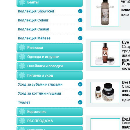
Анти
Банты
ml)
подро
Коллекция Show Red
Цена
Коллекция Colour
Коллекция Casual
Коллекция Maltese
Eye
Ста
Ринговки
сре
шам
Одежда и игрушки
под
В д
Ошейники и поводки
скл
Гигиена и уход
Eye 
Уход за зубами и глазами
Ста
для 
Уход за когтями и ушами
подр
Цен
Туалет
Кормление
Eye 
РАСПРОДАЖА
Банк
подр