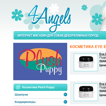
КОСМЕТИКА EYE 
Eye 
Пудр
подр
Цен
Eye 
Косметика Plush Puppy
Пудр
подр
Шампуни
Цен
Кондиционеры