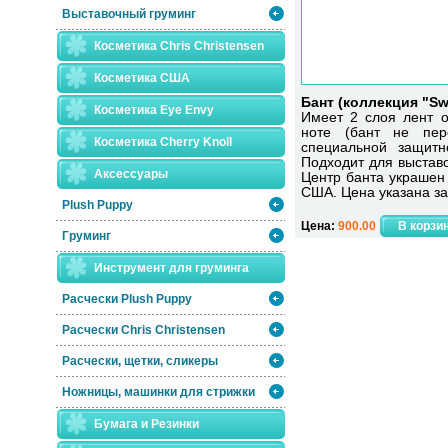
Выставочный груминг
Косметика Chris Christensen
Косметика США
Бант (коллекция "Swa
Косметика Eye Envy
Имеет 2 слоя лент о
ноте (бант не пере
Косметика Сherry Knoll
специальной защитн
Подходит для выставо
Аксессуары
Центр банта украшен
США. Цена указана за 
Plush Puppy
Цена:
900.00
Груминг
Инструмент для груминга
Расчески Plush Puppy
Расчески Сhris Christensen
Расчески, щетки, сликеры
Ножницы, машинки для стрижки
Бумага и Резинки