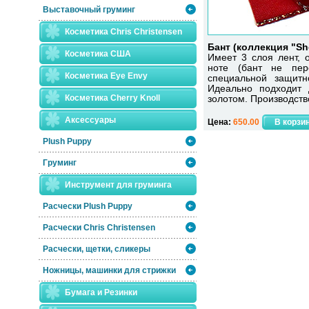
Выставочный груминг
Косметика Chris Christensen
Бант (коллекция "S
Косметика США
Имеет 3 слоя лент, 
ноте (бант не пере
Косметика Eye Envy
специальной защитн
Идеально подходит 
Косметика Сherry Knoll
золотом. Производств
Аксессуары
Цена:
650.00
Plush Puppy
Груминг
Инструмент для груминга
Расчески Plush Puppy
Расчески Сhris Christensen
Расчески, щетки, сликеры
Ножницы, машинки для стрижки
Бумага и Резинки