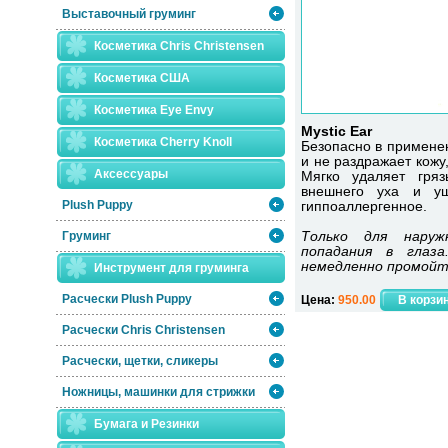
Выставочный груминг
Косметика Chris Christensen
Косметика США
Косметика Eye Envy
Mystic Ear
Косметика Сherry Knoll
Безопасно в применен
и не раздражает кожу
Аксессуары
Мягко удаляет гряз
внешнего уха и уш
Plush Puppy
гиппоаллергенное.
Груминг
Только для наруж
попадания в глаз
немедленно промойт
Инструмент для груминга
Расчески Plush Puppy
Цена:
950.00
Расчески Сhris Christensen
Расчески, щетки, сликеры
Ножницы, машинки для стрижки
Бумага и Резинки