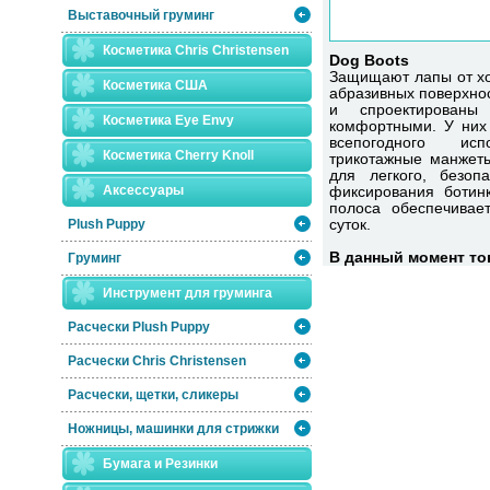
Выставочный груминг
Косметика Chris Christensen
Dog Boots
Защищают лапы от хол
Косметика США
абразивных поверхнос
и спроектированы
Косметика Eye Envy
комфортными. У них
всепогодного ис
Косметика Сherry Knoll
трикотажные манжеты
для легкого, безоп
Аксессуары
фиксирования ботин
полоса обеспечивае
Plush Puppy
суток.
В данный момент тов
Груминг
Инструмент для груминга
Расчески Plush Puppy
Расчески Сhris Christensen
Расчески, щетки, сликеры
Ножницы, машинки для стрижки
Бумага и Резинки