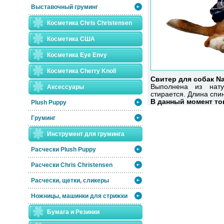
Выставочный груминг
Косметика Chris Christensen
Косметика США
Косметика Eye Envy
Косметика Сherry Knoll
Свитер для собак N
Выполнена из нату
Аксессуары
стирается. Длина спи
В данный момент тов
Plush Puppy
Груминг
Инструмент для груминга
Расчески Plush Puppy
Расчески Сhris Christensen
Расчески, щетки, сликеры
Ножницы, машинки для стрижки
Бумага и Резинки