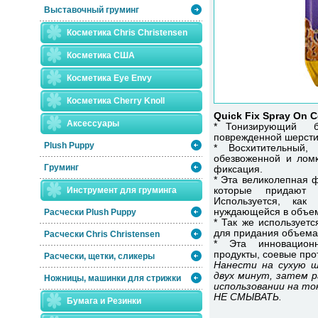
Выставочный груминг
Косметика Chris Christensen
Косметика США
Косметика Eye Envy
Косметика Сherry Knoll
Quick Fix Spray On C
Аксессуары
* Тонизирующий б
поврежденной шерст
Plush Puppy
* Восхитительный,
обезвоженной и ломк
Груминг
фиксация.
* Эта великолепная 
Инструмент для груминга
которые придают 
Используется, ка
нуждающейся в объем
Расчески Plush Puppy
* Так же использует
для придания объема 
Расчески Сhris Christensen
* Эта инновацион
продукты, соевые про
Расчески, щетки, сликеры
Нанести на сухую ш
двух минут, затем 
Ножницы, машинки для стрижки
использовании на то
НЕ СМЫВАТЬ.
Бумага и Резинки