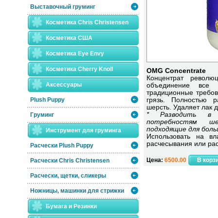
Выставочный груминг
Косметика Chris Christensen
Косметика США
Косметика Eye Envy
Косметика Сherry Knoll
OMG Concentrate
Концентрат револю
Аксессуары
объединение все 
традиционные требов
Plush Puppy
грязь. Полностью р
шерсть. Удаляет лак д
* Разводить в в
Груминг
потребностям ше
подходящие для боль
Инструмент для груминга
Использовать на в
расчесывания или ра
Расчески Plush Puppy
Цена:
6500.00
Расчески Сhris Christensen
Расчески, щетки, сликеры
Ножницы, машинки для стрижки
Бумага и Резинки