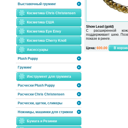
Выставочный груминг
Косметика Chris Christensen
Косметика США
Show Lead (gold)
С расширенной кожа
Косметика Eye Envy
поддерживает шею. Позв
показе в ринге.
Косметика Сherry Knoll
Цена:
600.00
Аксессуары
Plush Puppy
Груминг
Инструмент для груминга
Расчески Plush Puppy
Расчески Сhris Christensen
Расчески, щетки, сликеры
Ножницы, машинки для стрижки
Бумага и Резинки