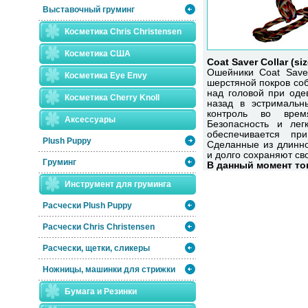
Выставочный груминг
Косметика Chris Christensen
Косметика США
Coat Saver Collar (si
Ошейники Coat Save
Косметика Eye Envy
шерстяной покров соб
над головой при оде
Косметика Сherry Knoll
назад в эстримальн
контроль во врем
Аксессуары
Безопасность и лег
обеспечивается пр
Plush Puppy
Сделанные из длинно
и долго сохраняют св
Груминг
В данный момент тов
Инструмент для груминга
Расчески Plush Puppy
Расчески Сhris Christensen
Расчески, щетки, сликеры
Ножницы, машинки для стрижки
Бумага и Резинки