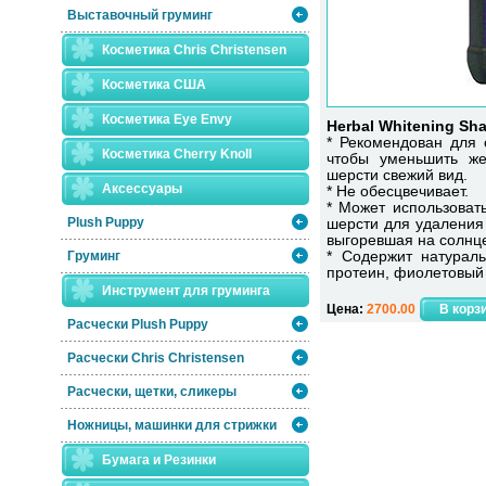
Выставочный груминг
Косметика Chris Christensen
Косметика США
Косметика Eye Envy
Herbal Whitening Sh
* Рекомендован для 
Косметика Сherry Knoll
чтобы уменьшить же
шерсти свежий вид.
Аксессуары
* Не обесцвечивает.
* Может использоват
Plush Puppy
шерсти для удаления 
выгоревшая на солнц
Груминг
* Содержит натураль
протеин, фиолетовый 
Инструмент для груминга
Цена:
2700.00
Расчески Plush Puppy
Расчески Сhris Christensen
Расчески, щетки, сликеры
Ножницы, машинки для стрижки
Бумага и Резинки