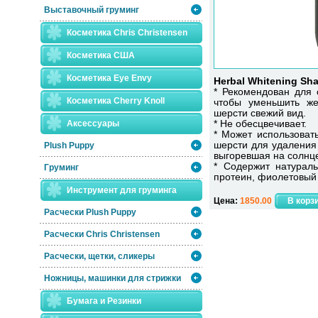
Выставочный груминг
Косметика Chris Christensen
Косметика США
Косметика Eye Envy
Herbal Whitening Sh
* Рекомендован для 
Косметика Сherry Knoll
чтобы уменьшить же
шерсти свежий вид.
Аксессуары
* Не обесцвечивает.
* Может использоват
шерсти для удаления 
Plush Puppy
выгоревшая на солнц
* Содержит натураль
Груминг
протеин, фиолетовый 
Инструмент для груминга
Цена:
1850.00
Расчески Plush Puppy
Расчески Сhris Christensen
Расчески, щетки, сликеры
Ножницы, машинки для стрижки
Бумага и Резинки