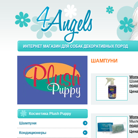
ШАМПУНИ
Won
Шамп
подр
Цен
Косметика Plush Puppy
Wond
Мыло
Шампуни
подр
Цен
Кондиционеры