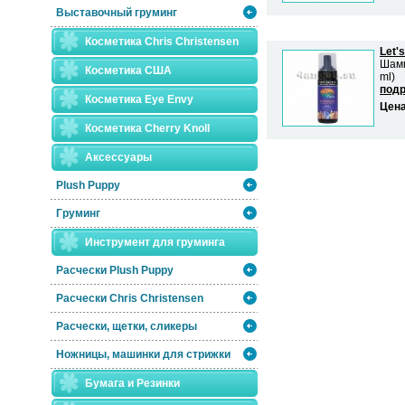
Выставочный груминг
Косметика Chris Christensen
Let's
Шамп
Косметика США
ml)
подр
Косметика Eye Envy
Цен
Косметика Сherry Knoll
Аксессуары
Plush Puppy
Груминг
Инструмент для груминга
Расчески Plush Puppy
Расчески Сhris Christensen
Расчески, щетки, сликеры
Ножницы, машинки для стрижки
Бумага и Резинки