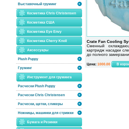
Выставочный груминг
Косметика Chris Christensen
Косметика США
Косметика Eye Envy
Косметика Сherry Knoll
Crate Fan Cooling Sys
Сменный охлаждаю
Аксессуары
картридж насадки сл
до полного замерзани
Plush Puppy
Цена:
1000.00
Груминг
Инструмент для груминга
Расчески Plush Puppy
Расчески Сhris Christensen
Расчески, щетки, сликеры
Ножницы, машинки для стрижки
Бумага и Резинки