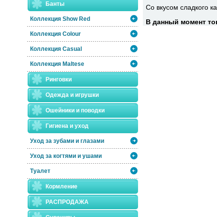
Банты
Со вкусом сладкого к
Коллекция Show Red
В данный момент тов
Коллекция Colour
Коллекция Casual
Коллекция Maltese
Ринговки
Одежда и игрушки
Ошейники и поводки
Гигиена и уход
Уход за зубами и глазами
Уход за когтями и ушами
Туалет
Кормление
РАСПРОДАЖА