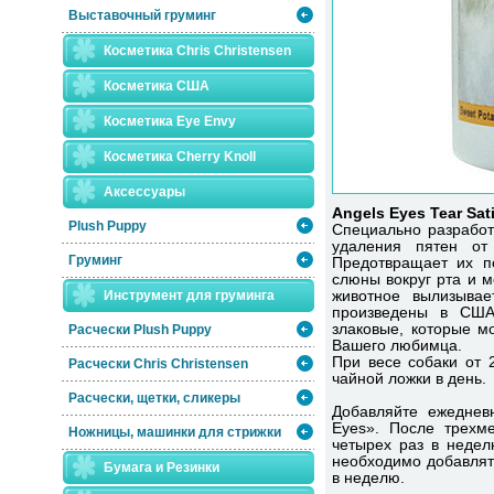
Выставочный груминг
Косметика Chris Christensen
Косметика США
Косметика Eye Envy
Косметика Сherry Knoll
Аксессуары
Angels Eyes Tear Sat
Plush Puppy
Специально разработа
удаления пятен от 
Груминг
Предотвращает их п
слюны вокруг рта и м
Инструмент для груминга
животное вылизывае
произведены в США
злаковые, которые мо
Расчески Plush Puppy
Вашего любимца.
При весе собаки от 2
Расчески Сhris Christensen
чайной ложки в день.
Расчески, щетки, сликеры
Добавляйте ежедневн
Eyes». После трехме
Ножницы, машинки для стрижки
четырех раз в недел
необходимо добавлять
Бумага и Резинки
в неделю.